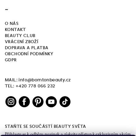
~
O NÁS
KONTAKT
BEAUTY CLUB
VRÁCENÍ ZBOŽÍ
DOPRAVA A PLATBA
OBCHODNÍ PODMÍNKY
GDPR
MAIL: info@bomtonbeauty.cz
TEL: +420 778 066 232
STAŇTE SE SOUČÁSTÍ BEAUTY SVĚTA
Přihlaste se k odběru novinek a získejte přístup k exkluzivním akcím