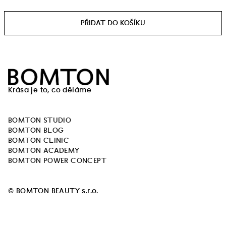
Měrná
cena:
Z
á
Krása je to, co děláme
p
a
BOMTON STUDIO
t
BOMTON BLOG
í
BOMTON CLINIC
BOMTON ACADEMY
BOMTON POWER CONCEPT
© BOMTON BEAUTY s.r.o.