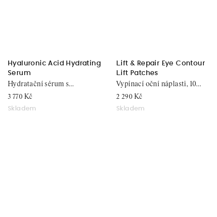
Hyaluronic Acid Hydrating
Lift & Repair Eye Contour
Serum
Lift Patches
Hydratační sérum s
Vypínací oční náplasti, 10
kyselinou hyaluronovou, 30
sáčků x 2 náplasti
3 770 Kč
2 290 Kč
ml
Skladem
Skladem