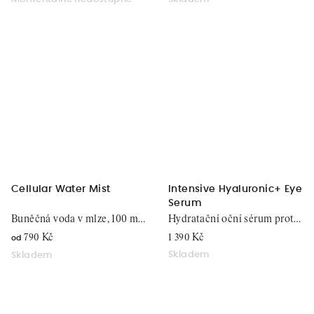
Cellular Water Mist
Intensive Hyaluronic+ Eye
Serum
Buněčná voda v mlze, 100 ml
Hydratační oční sérum proti
/ 200 ml
vráskám, 15 ml
790 Kč
1 390 Kč
od
Skladem
Skladem