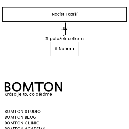
Načíst 1 další
S
t
1
2
O
r
31
položek celkem
á
v
n
l
Nahoru
k
á
o
d
v
a
á
n
c
í
Z
í
p
á
r
Krása je to, co děláme
p
v
a
k
BOMTON STUDIO
t
y
BOMTON BLOG
v
í
BOMTON CLINIC
ý
BOMTON ACADEMY