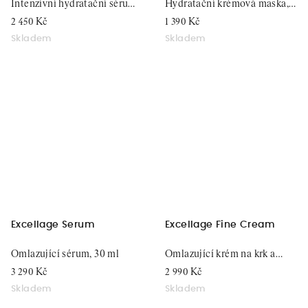
Intenzivní hydratační sérum,
Hydratační krémová maska,
30 ml
75 ml
2 450 Kč
1 390 Kč
Skladem
Skladem
Excellage Serum
Excellage Fine Cream
Omlazující sérum, 30 ml
Omlazující krém na krk a
dekolt, 50 ml
3 290 Kč
2 990 Kč
Skladem
Skladem