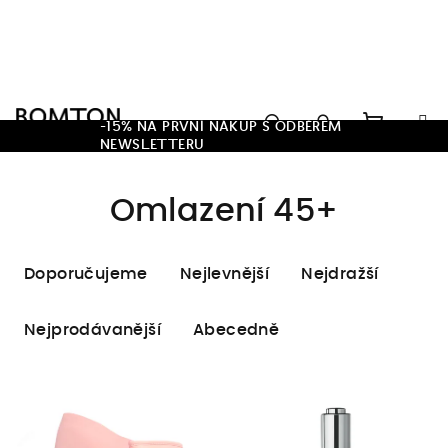
Přejít
na
obsah
Hledat
-15% NA PRVNÍ NÁKUP S ODBĚREM
NEWSLETTERU
Nákupn
Přihlášení
Omlazení 45+
košík
Ř
Doporučujeme
Nejlevnější
Nejdražší
a
z
Nejprodávanější
Abecedně
e
n
V
í
ý
p
p