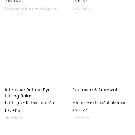
2 890 Kč
1 590 Kč
Momentálně nedostupné
Skladem
Intensive Retinol Eye
Radiance & Renewal
Lifting Balm
Liftingový balzám na oční
Hluboce exfoliační pleťová
okolí, 15 ml
maska, 20 ml
1 399 Kč
3 770 Kč
Skladem
Skladem