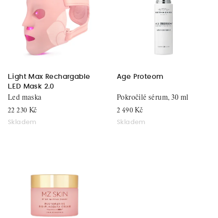
r
i
o
s
d
p
u
r
k
o
t
d
Light Max Rechargable
Age Proteom
ů
LED Mask 2.0
u
Led maska
Pokročilé sérum, 30 ml
k
22 230 Kč
2 490 Kč
t
Skladem
Skladem
ů