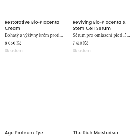
Restorative Bio-Placenta
Reviving Bio-Placenta &
Cream
Stem Cell Serum
Bohatý a výživný krém proti
Sérum pro omlazení pleti, 30
stárnutí pleti, 50 ml
ml
8 060 Kč
7 410 Kč
Skladem
Skladem
Age Proteom Eye
The Rich Moisturiser