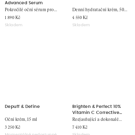
Advanced Serum
Pokročilé oční sérum pro
Denní hydratační krém, 50
ochranu proteinů a mládí
ml
1 890 Kč
4 550 Kč
pleti, 15 ml
Skladem
Skladem
Depuff & Define
Brighten & Perfect 10%
Vitamin C Corrective
Serum
Oční krém, 15 ml
Rozjasňující a dokonalé
sérum, 30 ml
3 250 Kč
7 410 Kč
Momentálně nedostupné
Skladem