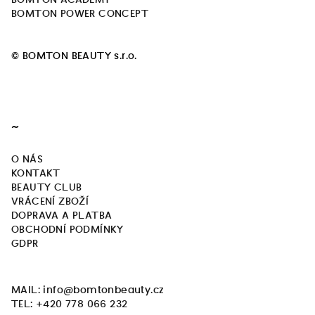
p
BOMTON POWER CONCEPT
i
s
© BOMTON BEAUTY s.r.o.
u
~
O NÁS
KONTAKT
BEAUTY CLUB
VRÁCENÍ ZBOŽÍ
DOPRAVA A PLATBA
OBCHODNÍ PODMÍNKY
GDPR
MAIL: info@bomtonbeauty.cz
TEL: +420 778 066 232