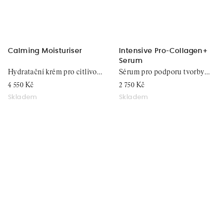
Calming Moisturiser
Intensive Pro-Collagen+
Serum
Hydratační krém pro citlivou
Sérum pro podporu tvorby
pokožku, 50 ml
kolagenu v pleti, 30 ml
4 550 Kč
2 750 Kč
Skladem
Skladem