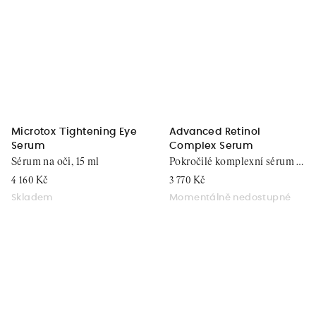
Microtox Tightening Eye
Advanced Retinol
Serum
Complex Serum
Sérum na oči, 15 ml
Pokročilé komplexní sérum s
retinolem, 30 ml
4 160 Kč
3 770 Kč
Skladem
Momentálně nedostupné