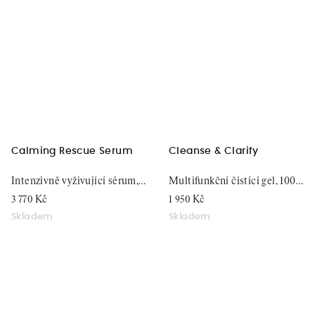
Calming Rescue Serum
Cleanse & Clarify
Intenzivně vyživující sérum,
Multifunkční čistící gel, 100
30 ml
ml
3 770 Kč
1 950 Kč
Skladem
Skladem