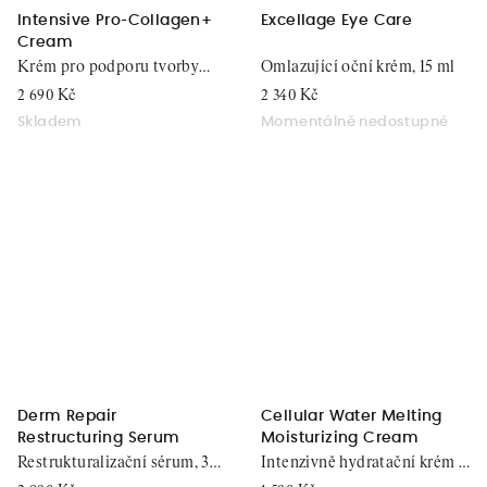
Intensive Pro-Collagen+
Excellage Eye Care
Cream
Krém pro podporu tvorby
Omlazující oční krém, 15 ml
kolagenu v pleti, 50 ml
2 690 Kč
2 340 Kč
Skladem
Momentálně nedostupné
Derm Repair
Cellular Water Melting
Restructuring Serum
Moisturizing Cream
Restrukturalizační sérum, 30
Intenzivně hydratační krém s
ml
buněčnou vodou, 50 ml