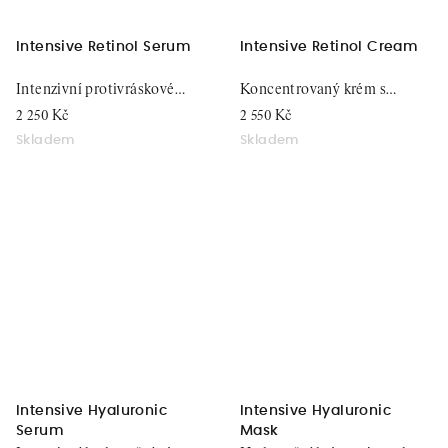
Intensive Retinol Serum
Intensive Retinol Cream
Intenzivní protivráskové
Koncentrovaný krém s
sérum, 15 ml
retinolem, 50 ml
2 250 Kč
2 550 Kč
Skladem
Skladem
Intensive Hyaluronic
Intensive Hyaluronic
Serum
Mask