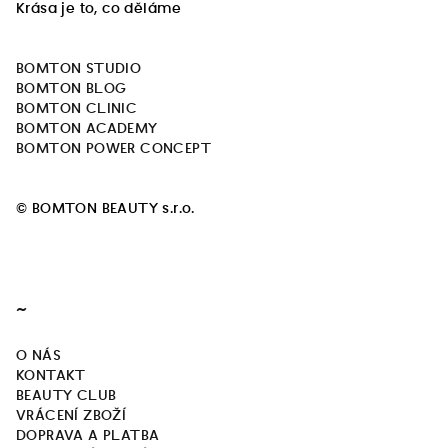
Krása je to, co děláme
c
p
í
a
p
BOMTON STUDIO
t
r
BOMTON BLOG
í
v
BOMTON CLINIC
k
BOMTON ACADEMY
y
BOMTON POWER CONCEPT
v
ý
© BOMTON BEAUTY s.r.o.
p
i
s
u
~
O NÁS
KONTAKT
BEAUTY CLUB
VRÁCENÍ ZBOŽÍ
DOPRAVA A PLATBA