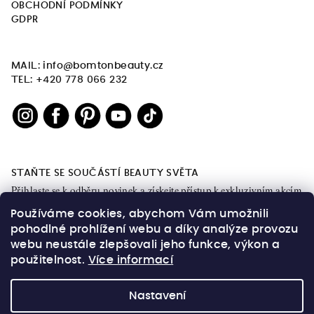
OBCHODNÍ PODMÍNKY
GDPR
MAIL: info@bomtonbeauty.cz
TEL: +420 778 066 232
STAŇTE SE SOUČÁSTÍ BEAUTY SVĚTA
Přihlaste se k odběru novinek a získejte přístup k exkluzivním akcím
a obsahu.
Používáme cookies, abychom Vám umožnili
pohodlné prohlížení webu a díky analýze provozu
webu neustále zlepšovali jeho funkce, výkon a
použitelnost.
Více informací
OK
Nastavení