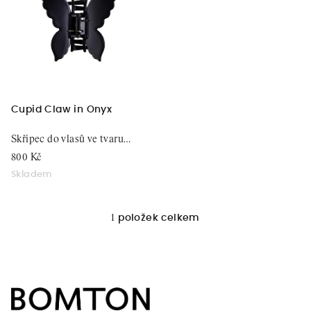
r
i
o
s
d
p
u
r
k
o
t
d
Cupid Claw in Onyx
ů
u
Skřipec do vlasů ve tvaru
k
motýla
800 Kč
t
Skladem
ů
1
položek celkem
O
v
l
á
Z
d
á
a