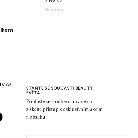
2 148 Kč
Skladem
elkem
ty.cz
STAŇTE SE SOUČÁSTÍ BEAUTY
SVĚTA
Přihlaste se k odběru novinek a
získejte přístup k exkluzivním akcím
a obsahu.