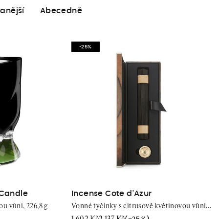
anější
Abecedně
-25%
 Candle
Incense Cote d'Azur
ou vůní, 226,8 g
Vonné tyčinky s citrusově květinovou vůní,
75 ks