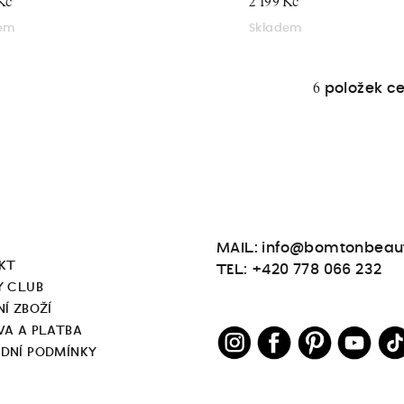
Kč
2 199 Kč
dem
Skladem
položek c
6
O
v
l
á
d
a
MAIL: info@bomtonbeau
c
KT
TEL: +420 778 066 232
í
Y CLUB
p
Í ZBOŽÍ
r
VA A PLATBA
v
DNÍ PODMÍNKY
k
y