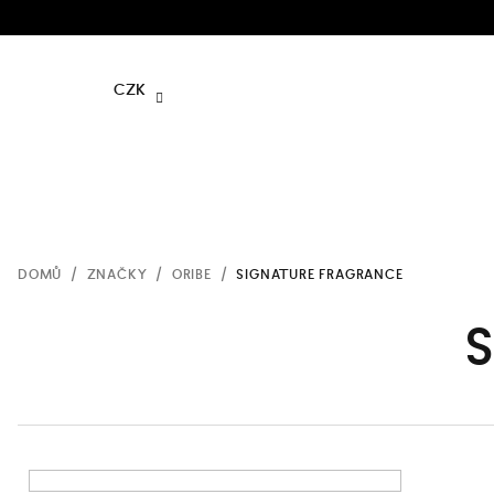
Přejít
na
obsah
CZK
DOMŮ
/
ZNAČKY
/
ORIBE
/
SIGNATURE FRAGRANCE
S
P