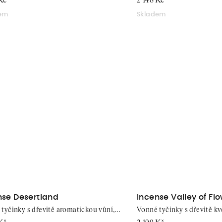
Kč
2 148 Kč
dem
Skladem
nse Desertland
Incense Valley of Fl
tyčinky s dřevitě aromatickou vůní,
Vonné tyčinky s dřevitě kv
ks