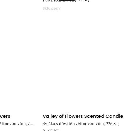
1 602 Kč
2 137 Kč
(–25 %)
Skladem
owers
Valley of Flowers Scented Candle
ětinovou vůní, 75
Svíčka s dřevitě květinovou vůní, 226,8 g