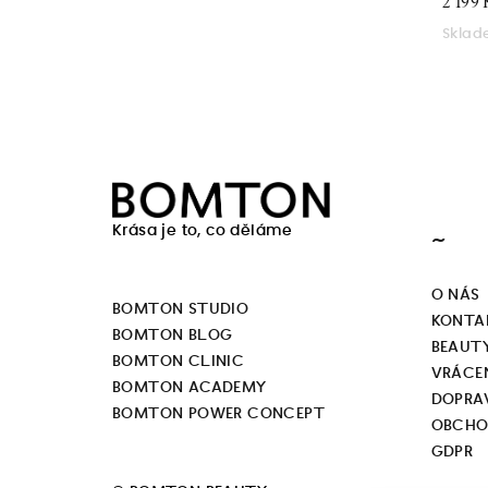
2 199 
Skla
Z
á
Krása je to, co děláme
~
p
a
O NÁS
BOMTON STUDIO
KONTA
t
BOMTON BLOG
BEAUT
BOMTON CLINIC
í
VRÁCEN
BOMTON ACADEMY
DOPRA
BOMTON POWER CONCEPT
OBCHO
GDPR