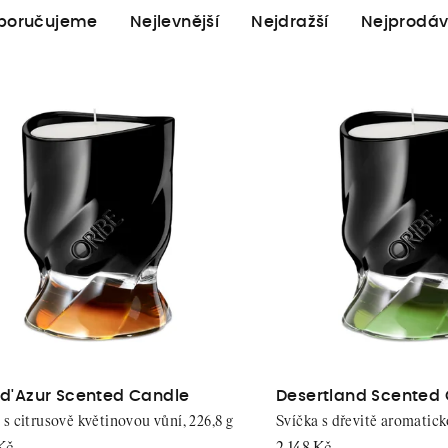
poručujeme
Nejlevnější
Nejdražší
Nejprodáv
 d'Azur Scented Candle
Desertland Scented
 s citrusově květinovou vůní, 226,8 g
Svíčka s dřevitě aromatick