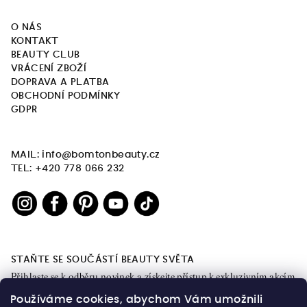
O NÁS
KONTAKT
BEAUTY CLUB
VRÁCENÍ ZBOŽÍ
DOPRAVA A PLATBA
OBCHODNÍ PODMÍNKY
GDPR
MAIL: info@bomtonbeauty.cz
TEL: +420 778 066 232
STAŇTE SE SOUČÁSTÍ BEAUTY SVĚTA
Přihlaste se k odběru novinek a získejte přístup k exkluzivním akcím
a obsahu.
Používáme cookies, abychom Vám umožnili