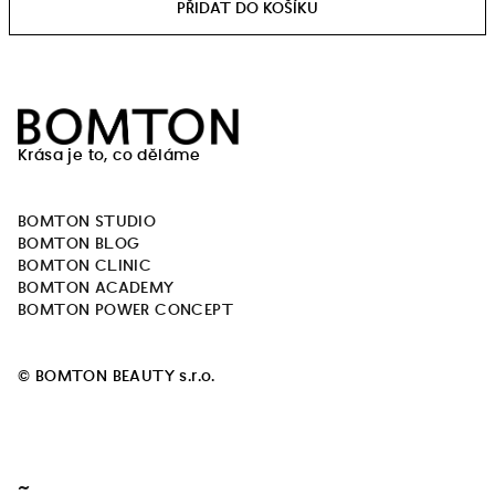
Z
á
Krása je to, co děláme
p
a
BOMTON STUDIO
t
BOMTON BLOG
í
BOMTON CLINIC
BOMTON ACADEMY
BOMTON POWER CONCEPT
© BOMTON BEAUTY s.r.o.
~