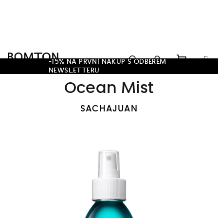
Přejít
na
obsah
Hledat
-15% NA PRVNÍ NÁKUP S ODBĚREM
NEWSLETTERU
Nákupn
Přihlášení
Ocean Mist
košík
SACHAJUAN