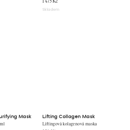
1 475 Kč
Skladem
Purifying Mask
Lifting Collagen Mask
 ml
Liftingová kolagenová maska