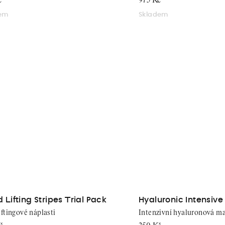
č
975 Kč
dem
Skladem
d Lifting Stripes Trial Pack
Hyaluronic Intensiv
Mask
iftingové náplasti
Intenzivní hyaluronová ma