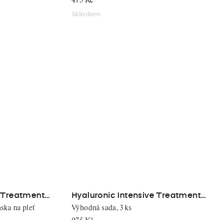
475 Kč
Skladem
e Treatment
Hyaluronic Intensive Treatment
Mask Box
ska na ple
ť
Výhodná sada, 3 ks