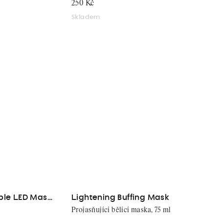
250 Kč
é
Skladem
ble LED Mask
Lightening Buffing Mask
Projasňující bělící maska, 75 ml