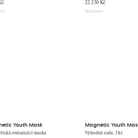
Kč
22 230 Kč
dem
Skladem
etic Youth Mask
Magnetic Youth Mas
tická omlazující maska
Výhodná sada, 3 ks