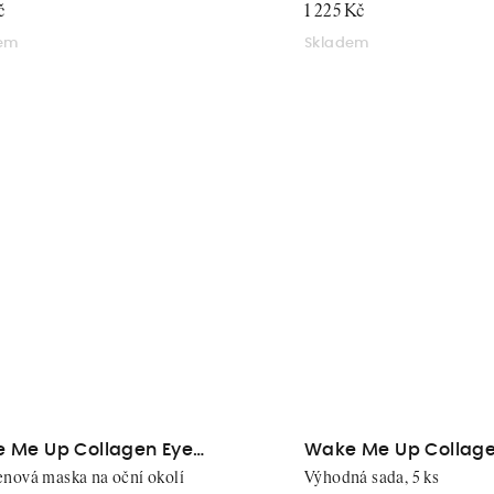
č
1 225 Kč
dem
Skladem
 Me Up Collagen Eye
Wake Me Up Collage
hes
Patches Box
nová maska na oční okolí
Výhodná sada, 5 ks