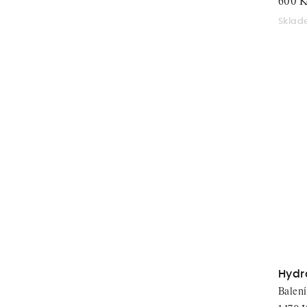
600 K
Skla
Hydr
Balení