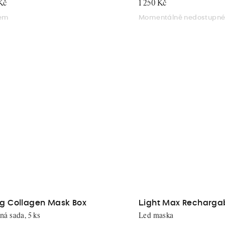
Kč
1 250 Kč
dem
Momentálně nedostupn
ing Collagen Mask Box
Light Max Recharga
2.0
á sada, 5 ks
Led maska