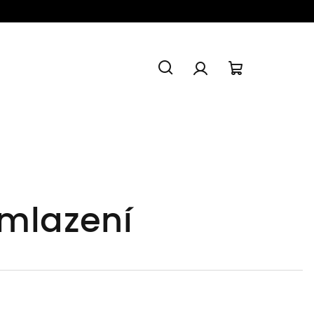
Hledat
Přihlášení
Nákupní
košík
omlazení