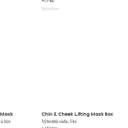
975 Kč
Skladem
g Mask
Chin & Cheek Lifting Mask Box
a líce
Výhodná sada, 5 ks