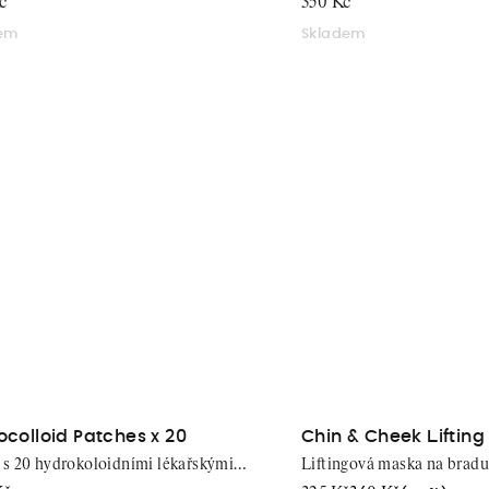
č
350 Kč
dem
Skladem
ocolloid Patches x 20
Chin & Cheek Liftin
 s 20 hydrokoloidními lékařskými
Liftingová maska na bradu 