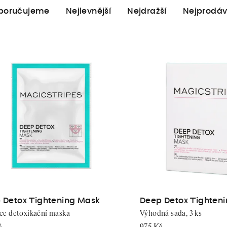
poručujeme
Nejlevnější
Nejdražší
Nejprodáv
 Detox Tightening Mask
Deep Detox Tighten
ce detoxikační maska
Výhodná sada, 3 ks