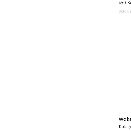
450 K
Skla
Wake
Patc
Kolage