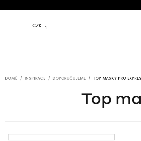
Přejít
na
obsah
CZK
DOMŮ
/
INSPIRACE
/
DOPORUČUJEME
/
TOP MASKY PRO EXPRE
Top mas
P