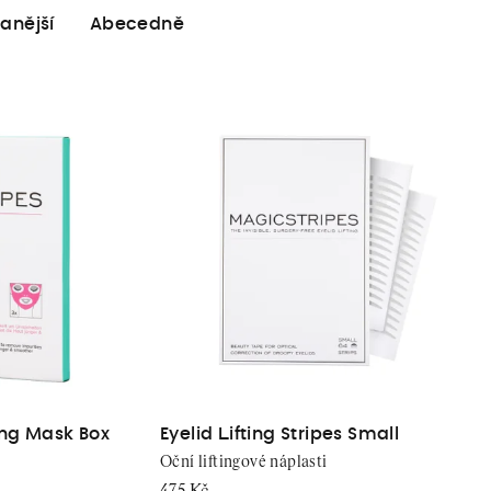
anější
Abecedně
ing Mask Box
Eyelid Lifting Stripes Small
Oční liftingové náplasti