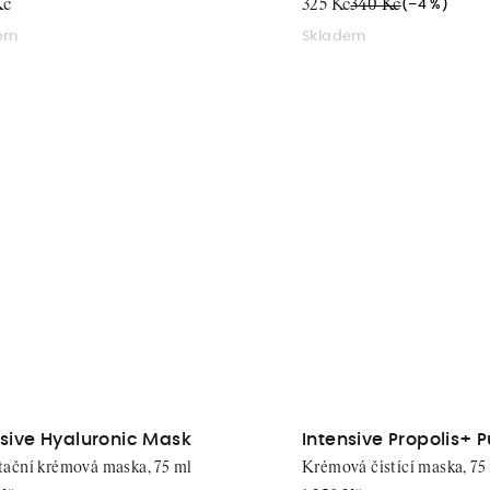
stmi
Kč
325 Kč
340 Kč
(–4 %)
dem
Skladem
nsive Hyaluronic Mask
Intensive Propolis+ 
tační krémová maska, 75 ml
Krémová čistící maska, 75