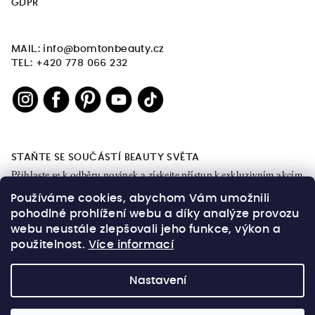
GDPR
MAIL: info@bomtonbeauty.cz
TEL: +420 778 066 232
STAŇTE SE SOUČÁSTÍ BEAUTY SVĚTA
Přihlaste se k odběru novinek a získejte přístup k exkluzivním akcím
a obsahu.
Používáme cookies, abychom Vám umožnili
pohodlné prohlížení webu a díky analýze provozu
webu neustále zlepšovali jeho funkce, výkon a
použitelnost.
Více informací
OK
Nastavení