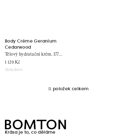
Body Créme Geranium
Cedarwood
Tělový hydratační krém, 177
ml
1 120 Kč
Skladem
11
položek celkem
O
v
l
á
Z
d
á
a
Krása je to, co děláme
c
p