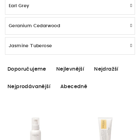
Earl Grey
Geranium Cedarwood
Jasmine Tuberose
Ř
Doporučujeme
Nejlevnější
Nejdražší
a
z
Nejprodávanější
Abecedně
e
n
V
í
ý
p
p
r
i
o
s