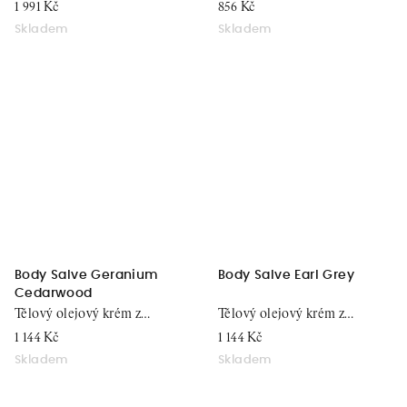
jasmín
15 ml
1 991 Kč
856 Kč
Skladem
Skladem
Body Salve Geranium
Body Salve Earl Grey
Cedarwood
Tělový olejový krém z
Tělový olejový krém z
pelargonie, 100 ml
černého čaje, 100 ml
1 144 Kč
1 144 Kč
Skladem
Skladem