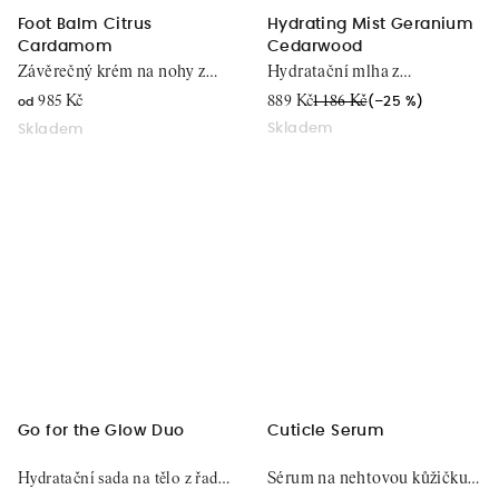
Foot Balm Citrus
Hydrating Mist Geranium
Cardamom
Cedarwood
Závěrečný krém na nohy z
Hydratační mlha z
citrusu, 100 ml / 250 ml
pelargonie, 118 ml
985 Kč
889 Kč
1 186 Kč
(–25 %)
od
Skladem
Skladem
Go for the Glow Duo
Cuticle Serum
Hydratační sada na tělo z řady
Sérum na nehtovou kůžičku,