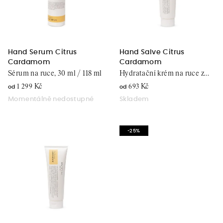
d
p
u
r
k
o
t
d
Hand Serum Citrus
Hand Salve Citrus
ů
Cardamom
Cardamom
u
Sérum na ruce, 30 ml / 118 ml
Hydratační krém na ruce z
k
citrusu, 44,4 ml / 250 ml
1 299 Kč
693 Kč
od
od
t
Momentálně nedostupné
Skladem
ů
-25%