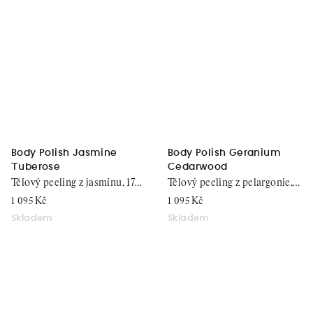
Body Polish Jasmine
Body Polish Geranium
Tuberose
Cedarwood
Tělový peeling z jasmínu, 177
Tělový peeling z pelargonie,
ml
177 ml
1 095 Kč
1 095 Kč
Skladem
Skladem