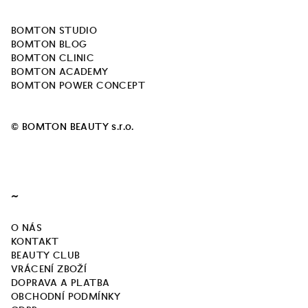
í
a
p
BOMTON STUDIO
t
r
BOMTON BLOG
í
v
BOMTON CLINIC
k
BOMTON ACADEMY
y
BOMTON POWER CONCEPT
v
ý
© BOMTON BEAUTY s.r.o.
p
i
s
u
~
O NÁS
KONTAKT
BEAUTY CLUB
VRÁCENÍ ZBOŽÍ
DOPRAVA A PLATBA
OBCHODNÍ PODMÍNKY