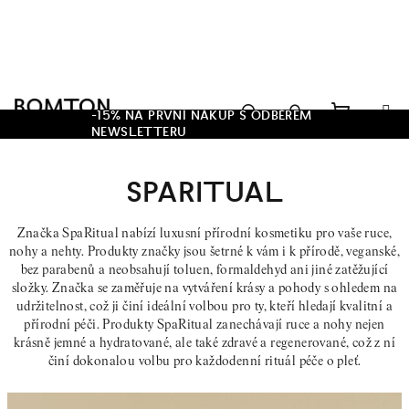
Přejít
na
obsah
Hledat
-15% NA PRVNÍ NÁKUP S ODBĚREM
NEWSLETTERU
Nákupn
Přihlášení
SPARITUAL
košík
Značka SpaRitual nabízí luxusní přírodní kosmetiku pro vaše ruce,
nohy a nehty. Produkty značky jsou šetrné k vám i k přírodě, veganské,
bez parabenů a neobsahují toluen, formaldehyd ani jiné zatěžující
složky.
Značka se zaměřuje na vytváření krásy a pohody s ohledem na
udržitelnost, což ji činí ideální volbou pro ty, kteří hledají kvalitní a
přírodní péči. Produkty SpaRitual zanechávají ruce a nohy nejen
krásně jemné a hydratované, ale také zdravé a regenerované, což z ní
činí dokonalou volbu pro každodenní rituál péče o pleť.