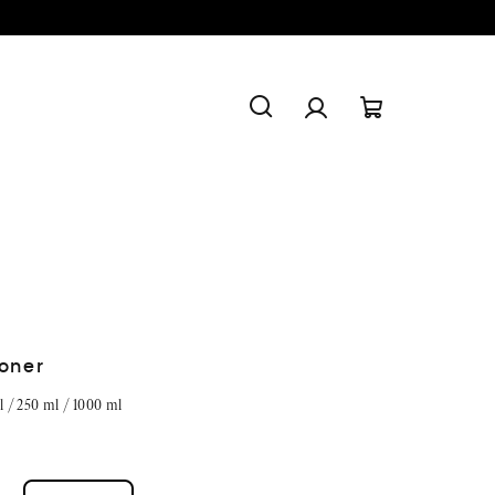
Hledat
Přihlášení
Nákupní
košík
ioner
 / 250 ml / 1000 ml