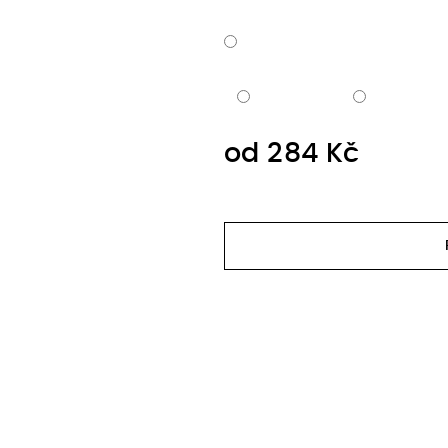
od
284 Kč
Měrná
cena: