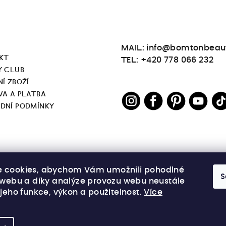
MAIL: info@bomtonbeau
KT
TEL: +420 778 066 232
Y CLUB
Í ZBOŽÍ
VA A PLATBA
DNÍ PODMÍNKY
 cookies, abychom Vám umožnili pohodlné
S
í webu a díky analýze provozu webu neustále
 jeho funkce, výkon a použitelnost.
Více