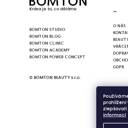
á
Krása je to, co děláme
~
p
a
O NÁS
BOMTON STUDIO
KONTA
t
BOMTON BLOG
BEAUT
BOMTON CLINIC
í
VRÁCEN
BOMTON ACADEMY
DOPRA
BOMTON POWER CONCEPT
OBCHO
GDPR
© BOMTON BEAUTY s.r.o.
Používáme
prohlížen
zlepšovali
informací