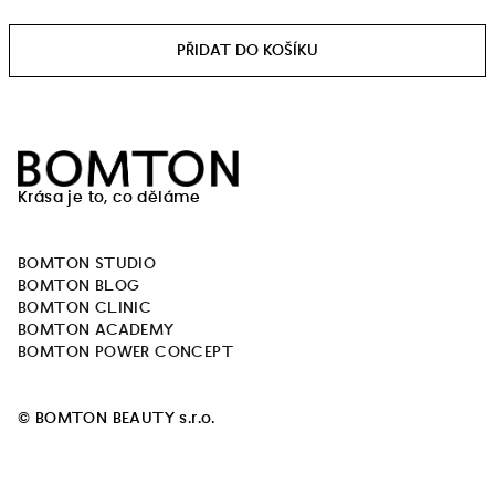
Měrná
cena:
Z
á
Krása je to, co děláme
p
a
BOMTON STUDIO
t
BOMTON BLOG
í
BOMTON CLINIC
BOMTON ACADEMY
BOMTON POWER CONCEPT
© BOMTON BEAUTY s.r.o.