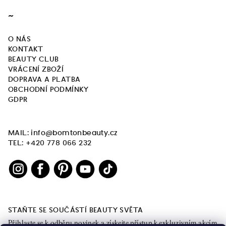
~
O NÁS
KONTAKT
BEAUTY CLUB
VRÁCENÍ ZBOŽÍ
DOPRAVA A PLATBA
OBCHODNÍ PODMÍNKY
GDPR
MAIL: info@bomtonbeauty.cz
TEL: +420 778 066 232
STAŇTE SE SOUČÁSTÍ BEAUTY SVĚTA
Přihlaste se k odběru novinek a získejte přístup k exkluzivním akcím