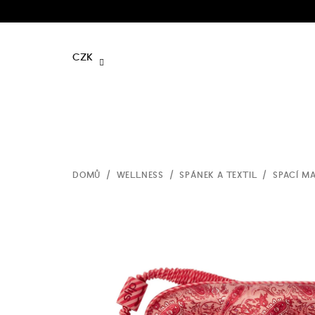
Přejít
na
obsah
CZK
DOMŮ
/
WELLNESS
/
SPÁNEK A TEXTIL
/
SPACÍ M