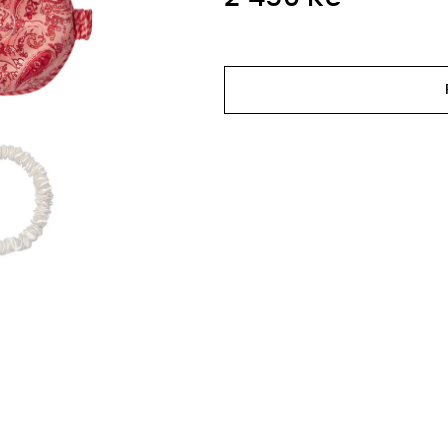
Měrná
cena: