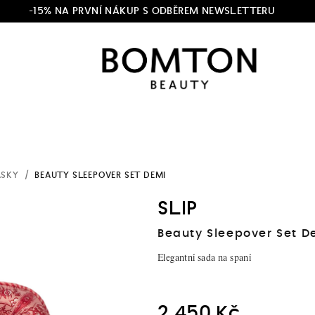
-15% NA PRVNÍ NÁKUP S ODBĚREM NEWSLETTERU
ASKY
/
BEAUTY SLEEPOVER SET DEMI
SLIP
Beauty Sleepover Set D
Elegantní sada na spaní
2 450 Kč