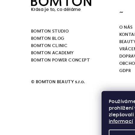
á
Krása je to, co děláme
~
p
a
O NÁS
BOMTON STUDIO
KONTA
t
BOMTON BLOG
BEAUT
BOMTON CLINIC
í
VRÁCEN
BOMTON ACADEMY
DOPRA
BOMTON POWER CONCEPT
OBCHO
GDPR
© BOMTON BEAUTY s.r.o.
Používáme
prohlížen
zlepšovali
informací