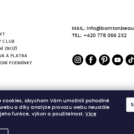
MAIL: info@bomtonbeau
KT
TEL: +420 778 066 232
Y CLUB
Í ZBOŽÍ
VA A PLATBA
DNÍ PODMÍNKY
 cookies, abychom Vám umožnili pohodlné
S
í webu a díky analýze provozu webu neustále
 jeho funkce, výkon a použitelnost.
Více