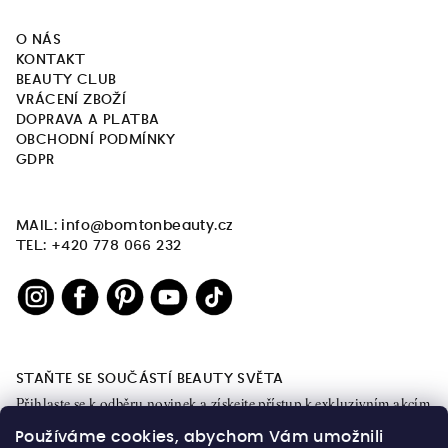
O NÁS
KONTAKT
BEAUTY CLUB
VRÁCENÍ ZBOŽÍ
DOPRAVA A PLATBA
OBCHODNÍ PODMÍNKY
GDPR
MAIL: info@bomtonbeauty.cz
TEL: +420 778 066 232
STAŇTE SE SOUČÁSTÍ BEAUTY SVĚTA
Přihlaste se k odběru novinek a získejte přístup k exkluzivním akcím
a obsahu.
Používáme cookies, abychom Vám umožnili