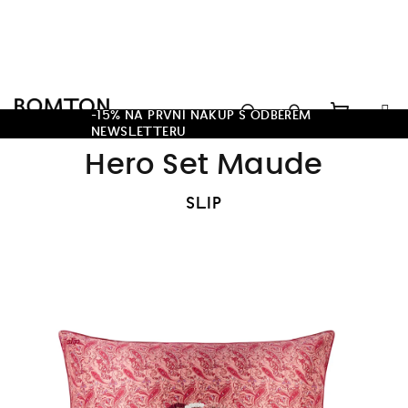
Přejít
na
obsah
Hledat
-15% NA PRVNÍ NÁKUP S ODBĚREM
NEWSLETTERU
Nákupn
Přihlášení
Hero Set Maude
košík
SLIP