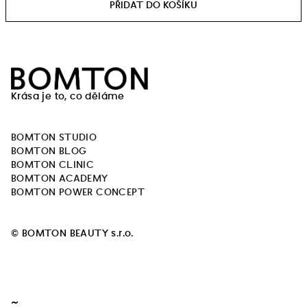
Z
á
Krása je to, co děláme
p
a
BOMTON STUDIO
t
BOMTON BLOG
í
BOMTON CLINIC
BOMTON ACADEMY
BOMTON POWER CONCEPT
© BOMTON BEAUTY s.r.o.
~