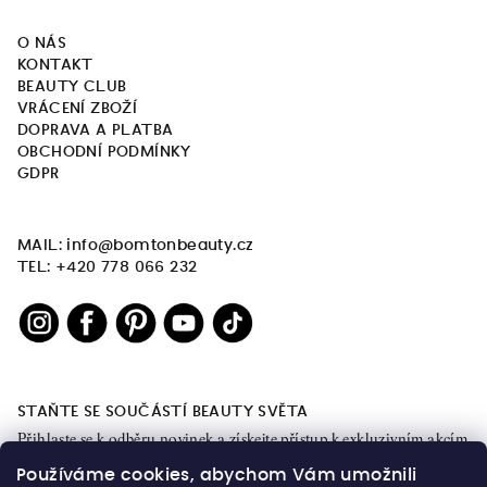
O NÁS
KONTAKT
BEAUTY CLUB
VRÁCENÍ ZBOŽÍ
DOPRAVA A PLATBA
OBCHODNÍ PODMÍNKY
GDPR
MAIL: info@bomtonbeauty.cz
TEL: +420 778 066 232
STAŇTE SE SOUČÁSTÍ BEAUTY SVĚTA
Přihlaste se k odběru novinek a získejte přístup k exkluzivním akcím
a obsahu.
Používáme cookies, abychom Vám umožnili