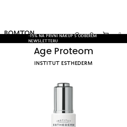
Přejít
na
obsah
Hledat
-15% NA PRVNÍ NÁKUP S ODBĚREM
NEWSLETTERU
Nákupn
Přihlášení
Age Proteom
košík
INSTITUT ESTHEDERM