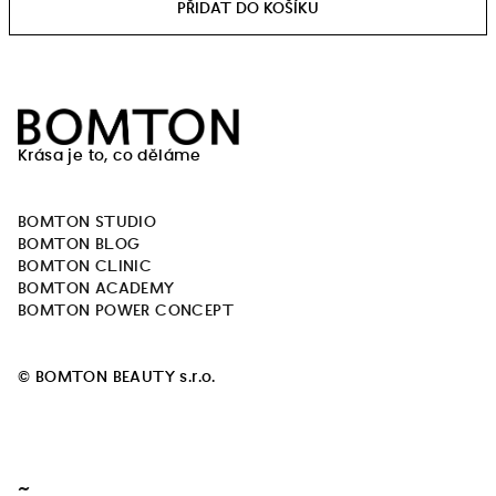
Z
á
Krása je to, co děláme
p
a
BOMTON STUDIO
t
BOMTON BLOG
í
BOMTON CLINIC
BOMTON ACADEMY
BOMTON POWER CONCEPT
© BOMTON BEAUTY s.r.o.
~