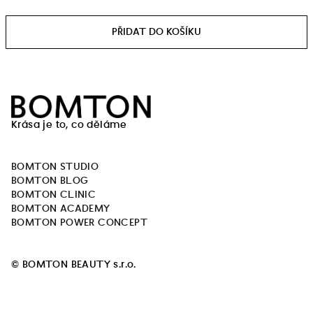
Měrná
cena:
Z
á
Krása je to, co děláme
p
a
BOMTON STUDIO
t
BOMTON BLOG
í
BOMTON CLINIC
BOMTON ACADEMY
BOMTON POWER CONCEPT
© BOMTON BEAUTY s.r.o.