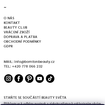
~
O NÁS
KONTAKT
BEAUTY CLUB
VRÁCENÍ ZBOŽÍ
DOPRAVA A PLATBA
OBCHODNÍ PODMÍNKY
GDPR
MAIL: info@bomtonbeauty.cz
TEL: +420 778 066 232
STAŇTE SE SOUČÁSTÍ BEAUTY SVĚTA
Přihlaste se k odběru novinek a získejte přístup k exkluzivním akcím