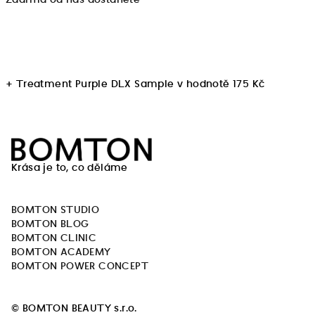
Zdarma od nás dostanete
+ Treatment Purple DLX Sample
v hodnotě 175 Kč
Z
á
Krása je to, co děláme
p
a
BOMTON STUDIO
t
BOMTON BLOG
í
BOMTON CLINIC
BOMTON ACADEMY
BOMTON POWER CONCEPT
© BOMTON BEAUTY s.r.o.