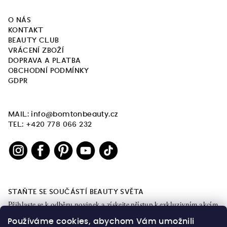
O NÁS
KONTAKT
BEAUTY CLUB
VRÁCENÍ ZBOŽÍ
DOPRAVA A PLATBA
OBCHODNÍ PODMÍNKY
GDPR
MAIL: info@bomtonbeauty.cz
TEL: +420 778 066 232
STAŇTE SE SOUČÁSTÍ BEAUTY SVĚTA
Přihlaste se k odběru novinek a získejte přístup k exkluzivním akcím
a obsahu.
Používáme cookies, abychom Vám umožnili