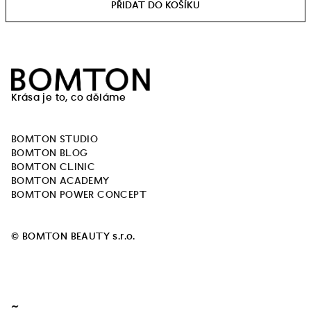
Z
á
Krása je to, co děláme
p
a
BOMTON STUDIO
t
BOMTON BLOG
í
BOMTON CLINIC
BOMTON ACADEMY
BOMTON POWER CONCEPT
© BOMTON BEAUTY s.r.o.
~