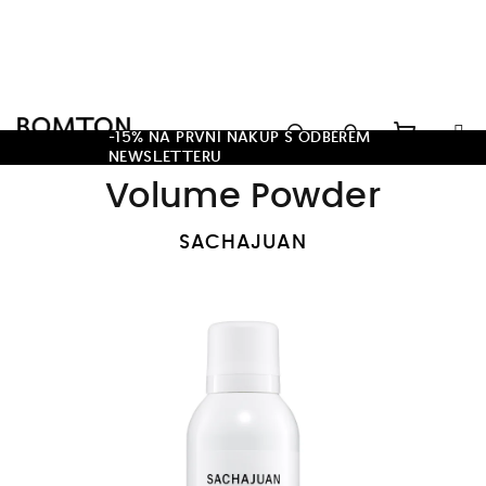
Přejít
na
obsah
Hledat
-15% NA PRVNÍ NÁKUP S ODBĚREM
NEWSLETTERU
Nákupn
Přihlášení
Volume Powder
košík
SACHAJUAN