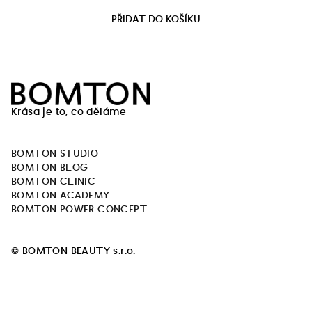
cena:
Z
á
Krása je to, co děláme
p
a
BOMTON STUDIO
t
BOMTON BLOG
í
BOMTON CLINIC
BOMTON ACADEMY
BOMTON POWER CONCEPT
© BOMTON BEAUTY s.r.o.