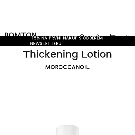
Přejít
na
obsah
Hledat
-15% NA PRVNÍ NÁKUP S ODBĚREM
NEWSLETTERU
Nákupn
Přihlášení
Thickening Lotion
košík
MOROCCANOIL