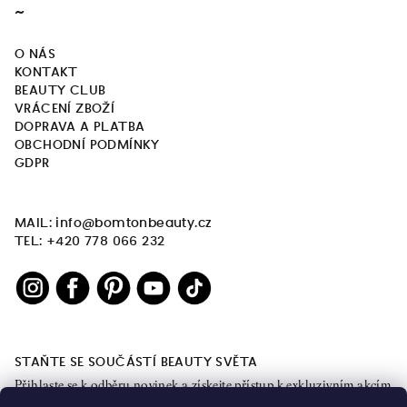
~
O NÁS
KONTAKT
BEAUTY CLUB
VRÁCENÍ ZBOŽÍ
DOPRAVA A PLATBA
OBCHODNÍ PODMÍNKY
GDPR
MAIL: info@bomtonbeauty.cz
TEL: +420 778 066 232
STAŇTE SE SOUČÁSTÍ BEAUTY SVĚTA
Přihlaste se k odběru novinek a získejte přístup k exkluzivním akcím
a obsahu.