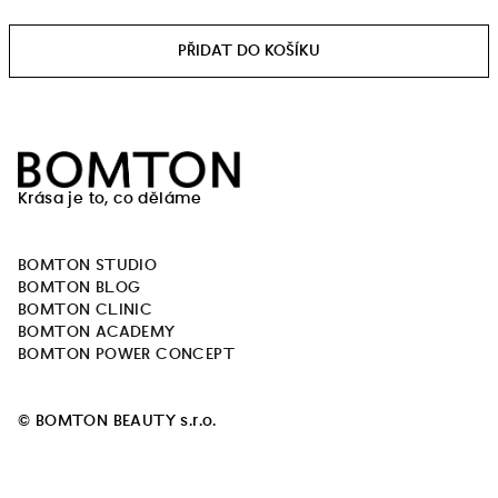
Měrná
cena:
Z
á
Krása je to, co děláme
p
a
BOMTON STUDIO
t
BOMTON BLOG
í
BOMTON CLINIC
BOMTON ACADEMY
BOMTON POWER CONCEPT
© BOMTON BEAUTY s.r.o.