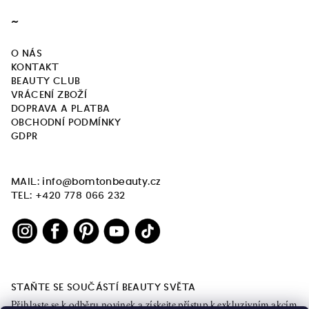
~
O NÁS
KONTAKT
BEAUTY CLUB
VRÁCENÍ ZBOŽÍ
DOPRAVA A PLATBA
OBCHODNÍ PODMÍNKY
GDPR
MAIL: info@bomtonbeauty.cz
TEL: +420 778 066 232
STAŇTE SE SOUČÁSTÍ BEAUTY SVĚTA
Přihlaste se k odběru novinek a získejte přístup k exkluzivním akcím