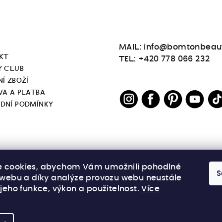
MAIL: info@bomtonbeau
KT
TEL: +420 778 066 232
Y CLUB
Í ZBOŽÍ
VA A PLATBA
DNÍ PODMÍNKY
 cookies, abychom Vám umožnili pohodlné
S
í webu a díky analýze provozu webu neustále
 jeho funkce, výkon a použitelnost.
Více