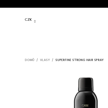
Přejít
na
obsah
CZK
DOMŮ
/
VLASY
/
SUPERFINE STRONG HAIR SPRAY