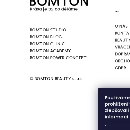
á
Krása je to, co děláme
~
p
a
O NÁS
BOMTON STUDIO
KONTA
t
BOMTON BLOG
BEAUT
BOMTON CLINIC
í
VRÁCEN
BOMTON ACADEMY
DOPRA
BOMTON POWER CONCEPT
OBCHO
GDPR
© BOMTON BEAUTY s.r.o.
Používáme
prohlížen
zlepšovali
informací