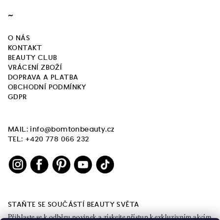
~
O NÁS
KONTAKT
BEAUTY CLUB
VRÁCENÍ ZBOŽÍ
DOPRAVA A PLATBA
OBCHODNÍ PODMÍNKY
GDPR
MAIL: info@bomtonbeauty.cz
TEL: +420 778 066 232
STAŇTE SE SOUČÁSTÍ BEAUTY SVĚTA
Přihlaste se k odběru novinek a získejte přístup k exkluzivním akcím