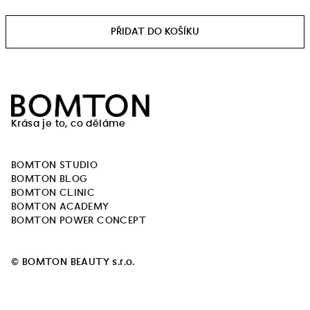
Měrná
cena:
Z
á
Krása je to, co děláme
p
a
BOMTON STUDIO
t
BOMTON BLOG
í
BOMTON CLINIC
BOMTON ACADEMY
BOMTON POWER CONCEPT
© BOMTON BEAUTY s.r.o.