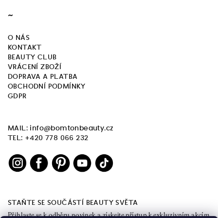
~
O NÁS
KONTAKT
BEAUTY CLUB
VRÁCENÍ ZBOŽÍ
DOPRAVA A PLATBA
OBCHODNÍ PODMÍNKY
GDPR
MAIL: info@bomtonbeauty.cz
TEL: +420 778 066 232
STAŇTE SE SOUČÁSTÍ BEAUTY SVĚTA
Přihlaste se k odběru novinek a získejte přístup k exkluzivním akcím