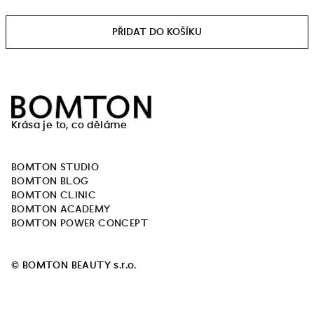
Měrná
cena:
Z
á
Krása je to, co děláme
p
a
BOMTON STUDIO
t
BOMTON BLOG
í
BOMTON CLINIC
BOMTON ACADEMY
BOMTON POWER CONCEPT
© BOMTON BEAUTY s.r.o.