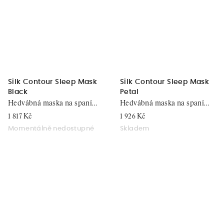
Silk Contour Sleep Mask
Silk Contour Sleep Mask
Black
Petal
Hedvábná maska na spaní
Hedvábná maska na spaní
pro prodloužené řasy
pro prodloužené řasy
1 817 Kč
1 926 Kč
Momentálně nedostupné
Skladem