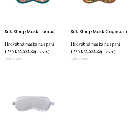
d
p
u
r
k
o
t
d
Silk Sleep Mask Taurus
Silk Sleep Mask Capricorn
ů
u
Hedvábná maska na spaní
Hedvábná maska na spaní
k
1 520 Kč
2 027 Kč
1 520 Kč
2 027 Kč
(–25 %)
(–25 %)
t
Skladem
Skladem
ů