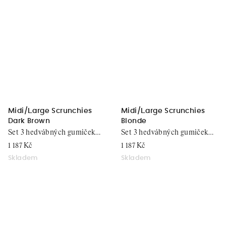
Midi/Large Scrunchies
Midi/Large Scrunchies
Dark Brown
Blonde
Set 3 hedvábných gumiček
Set 3 hedvábných gumiček
do vlasů
do vlasů
1 187 Kč
1 187 Kč
Skladem
Skladem