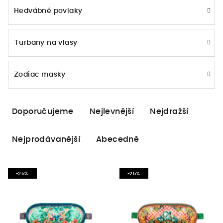
Hedvábné povlaky
Turbany na vlasy
Zodiac masky
Ř
Doporučujeme
Nejlevnější
Nejdražší
a
z
Nejprodávanější
Abecedně
e
n
V
í
-25%
-25%
ý
p
p
r
i
o
s