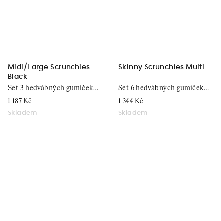
Midi/Large Scrunchies
Skinny Scrunchies Multi
Black
Set 3 hedvábných gumiček
Set 6 hedvábných gumiček
do vlasů
do vlasů
1 187 Kč
1 344 Kč
Skladem
Skladem