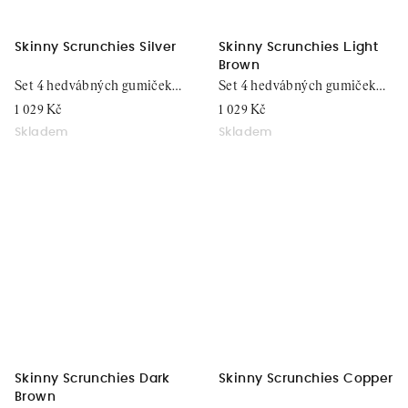
Skinny Scrunchies Silver
Skinny Scrunchies Light
Brown
Set 4 hedvábných gumiček
Set 4 hedvábných gumiček
do vlasů
do vlasů
1 029 Kč
1 029 Kč
Skladem
Skladem
Skinny Scrunchies Dark
Skinny Scrunchies Copper
Brown