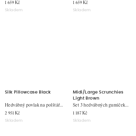
1 659 Kč
1 659 Kč
Skladem
Skladem
Silk Pillowcase Black
Midi/Large Scrunchies
Light Brown
Hedvábný povlak na polštář,
Set 3 hedvábných gumiček
51x76
do vlasů
2 951 Kč
1 187 Kč
Skladem
Skladem