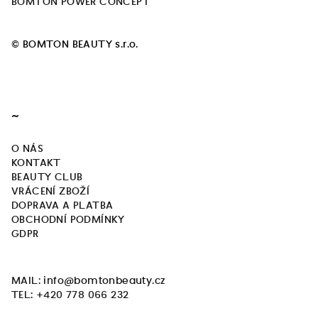
ý
BOMTON POWER CONCEPT
p
i
© BOMTON BEAUTY s.r.o.
s
u
~
O NÁS
KONTAKT
BEAUTY CLUB
VRÁCENÍ ZBOŽÍ
DOPRAVA A PLATBA
OBCHODNÍ PODMÍNKY
GDPR
MAIL: info@bomtonbeauty.cz
TEL: +420 778 066 232