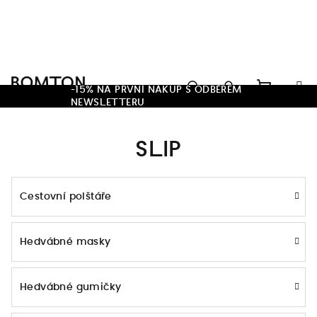
Přejít
na
obsah
Hledat
-15% NA PRVNÍ NÁKUP S ODBĚREM
NEWSLETTERU
Nákupn
Přihlášení
SLIP
košík
Cestovní polštáře
Hedvábné masky
Hedvábné gumičky