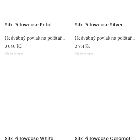
Silk Pillowcase Petal
Silk Pillowcase Silver
Hedvábný povlak na polštář,
Hedvábný povlak na polštář,
51x76
51x76
3 040 Kč
2 951 Kč
Skladem
Skladem
Silk Pillowcase White
Silk Pillowcase Caramel