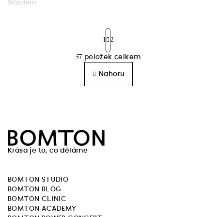
Skladem
S
t
1
2
r
57
položek celkem
á
O
n
v
Nahoru
k
l
o
á
v
á
d
n
a
í
Z
c
í
á
p
Krása je to, co děláme
p
r
a
v
BOMTON STUDIO
t
k
BOMTON BLOG
í
y
BOMTON CLINIC
v
BOMTON ACADEMY