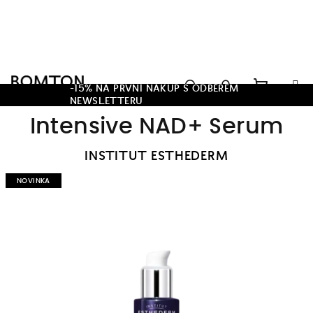
Přejít
na
obsah
Hledat
-15% NA PRVNÍ NÁKUP S ODBĚREM
NEWSLETTERU
Nákupn
Přihlášení
Intensive NAD+ Serum
košík
INSTITUT ESTHEDERM
NOVINKA