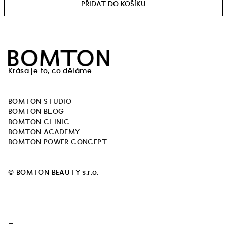
Z
á
Krása je to, co děláme
p
a
BOMTON STUDIO
t
BOMTON BLOG
í
BOMTON CLINIC
BOMTON ACADEMY
BOMTON POWER CONCEPT
© BOMTON BEAUTY s.r.o.
~