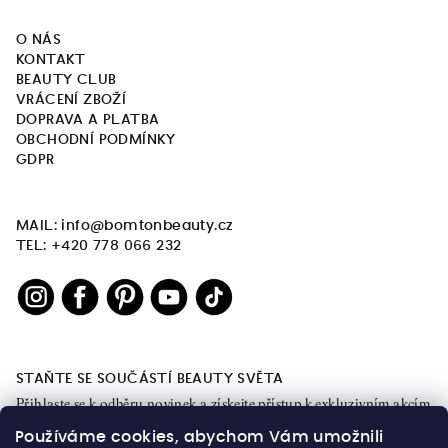
O NÁS
KONTAKT
BEAUTY CLUB
VRÁCENÍ ZBOŽÍ
DOPRAVA A PLATBA
OBCHODNÍ PODMÍNKY
GDPR
MAIL: info@bomtonbeauty.cz
TEL: +420 778 066 232
STAŇTE SE SOUČÁSTÍ BEAUTY SVĚTA
Přihlaste se k odběru novinek a získejte přístup k exkluzivním akcím
a obsahu.
Používáme cookies, abychom Vám umožnili