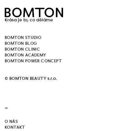
Z
á
Krása je to, co děláme
p
a
BOMTON STUDIO
t
BOMTON BLOG
í
BOMTON CLINIC
BOMTON ACADEMY
BOMTON POWER CONCEPT
© BOMTON BEAUTY s.r.o.
~
O NÁS
KONTAKT