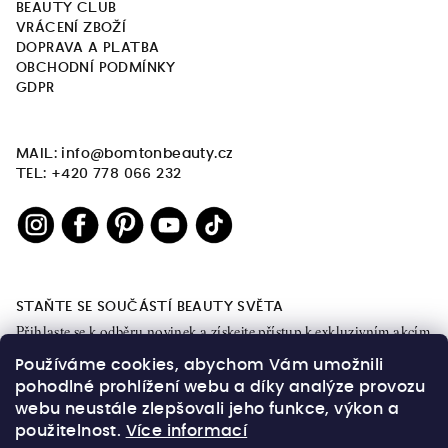
BEAUTY CLUB
VRÁCENÍ ZBOŽÍ
DOPRAVA A PLATBA
OBCHODNÍ PODMÍNKY
GDPR
MAIL: info@bomtonbeauty.cz
TEL: +420 778 066 232
STAŇTE SE SOUČÁSTÍ BEAUTY SVĚTA
Přihlaste se k odběru novinek a získejte přístup k exkluzivním akcím
a obsahu.
Používáme cookies, abychom Vám umožnili
pohodlné prohlížení webu a díky analýze provozu
webu neustále zlepšovali jeho funkce, výkon a
použitelnost.
Více informací