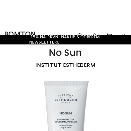
Přejít
na
obsah
Hledat
-15% NA PRVNÍ NÁKUP S ODBĚREM
NEWSLETTERU
Nákupn
Přihlášení
No Sun
košík
INSTITUT ESTHEDERM