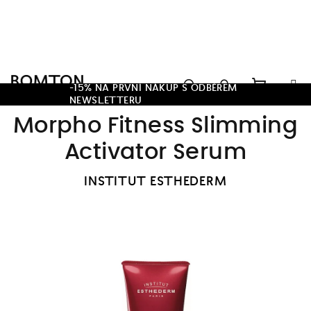
Přejít
na
obsah
Hledat
-15% NA PRVNÍ NÁKUP S ODBĚREM
NEWSLETTERU
Nákupn
Přihlášení
Morpho Fitness Slimming
košík
Activator Serum
INSTITUT ESTHEDERM