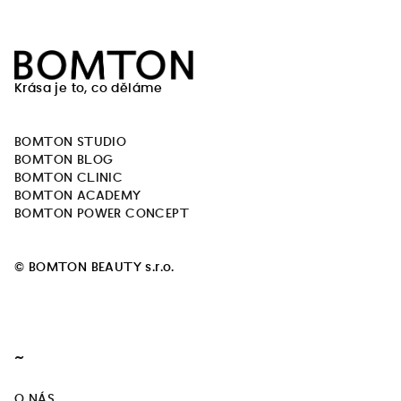
Z
á
Krása je to, co děláme
p
a
BOMTON STUDIO
t
BOMTON BLOG
í
BOMTON CLINIC
BOMTON ACADEMY
BOMTON POWER CONCEPT
© BOMTON BEAUTY s.r.o.
~
O NÁS