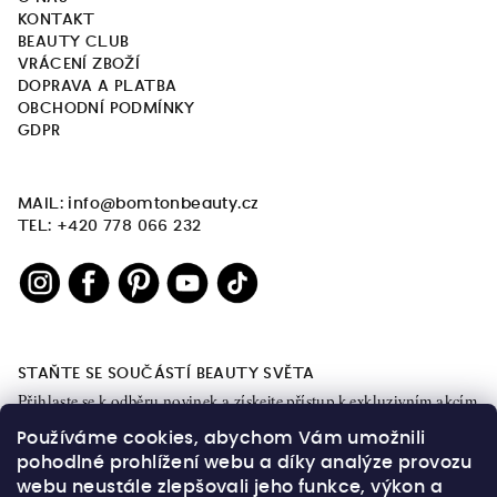
KONTAKT
BEAUTY CLUB
VRÁCENÍ ZBOŽÍ
DOPRAVA A PLATBA
OBCHODNÍ PODMÍNKY
GDPR
MAIL: info@bomtonbeauty.cz
TEL: +420 778 066 232
STAŇTE SE SOUČÁSTÍ BEAUTY SVĚTA
Přihlaste se k odběru novinek a získejte přístup k exkluzivním akcím
a obsahu.
Používáme cookies, abychom Vám umožnili
pohodlné prohlížení webu a díky analýze provozu
webu neustále zlepšovali jeho funkce, výkon a