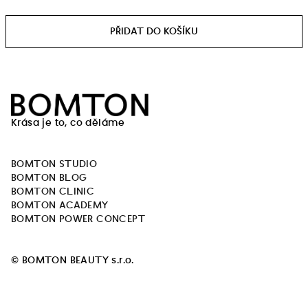
Měrná
cena:
Z
á
Krása je to, co děláme
p
a
BOMTON STUDIO
t
BOMTON BLOG
í
BOMTON CLINIC
BOMTON ACADEMY
BOMTON POWER CONCEPT
© BOMTON BEAUTY s.r.o.