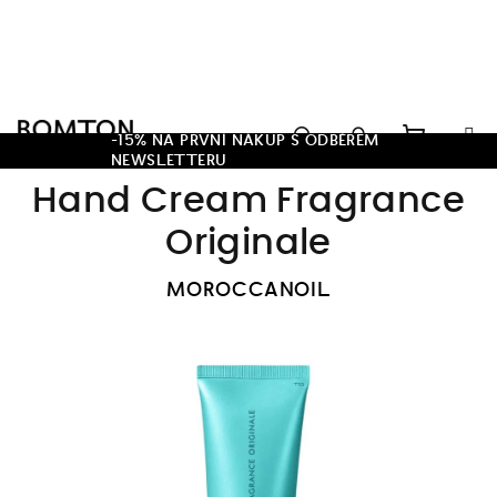
Přejít
na
obsah
Hledat
-15% NA PRVNÍ NÁKUP S ODBĚREM
NEWSLETTERU
Nákupn
Přihlášení
Hand Cream Fragrance
košík
Originale
MOROCCANOIL