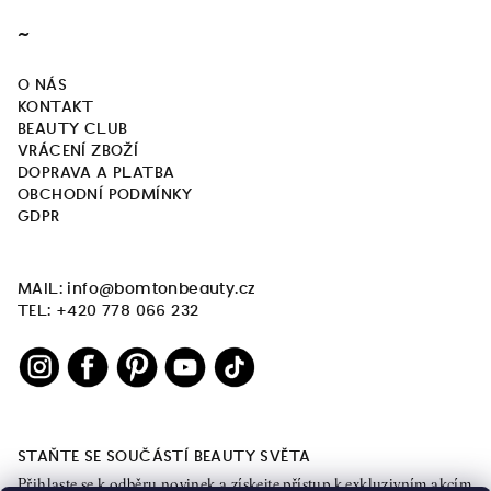
~
O NÁS
KONTAKT
BEAUTY CLUB
VRÁCENÍ ZBOŽÍ
DOPRAVA A PLATBA
OBCHODNÍ PODMÍNKY
GDPR
MAIL: info@bomtonbeauty.cz
TEL: +420 778 066 232
STAŇTE SE SOUČÁSTÍ BEAUTY SVĚTA
Přihlaste se k odběru novinek a získejte přístup k exkluzivním akcím