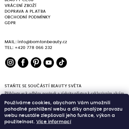
VRÁCENÍ ZBOŽÍ
DOPRAVA A PLATBA
OBCHODNÍ PODMÍNKY
GDPR
MAIL: info@bomtonbeauty.cz
TEL: +420 778 066 232
STAŇTE SE SOUČÁSTÍ BEAUTY SVĚTA
Přihlaste se k odběru novinek a získejte přístup k exkluzivním akcím
a obsahu.
Používáme cookies, abychom Vám umožnili
pohodlné prohlížení webu a díky analýze provozu
webu neustále zlepšovali jeho funkce, výkon a
použitelnost.
Více informací