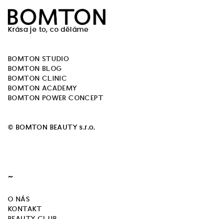
Z
á
Krása je to, co děláme
p
a
BOMTON STUDIO
t
BOMTON BLOG
í
BOMTON CLINIC
BOMTON ACADEMY
BOMTON POWER CONCEPT
© BOMTON BEAUTY s.r.o.
~
O NÁS
KONTAKT
BEAUTY CLUB