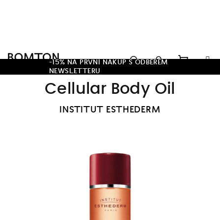
Přejít
na
obsah
Hledat
-15% NA PRVNÍ NÁKUP S ODBĚREM
NEWSLETTERU
Nákupn
Přihlášení
Cellular Body Oil
košík
INSTITUT ESTHEDERM