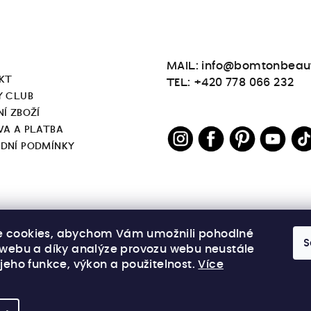
MAIL: info@bomtonbeau
KT
TEL: +420 778 066 232
Y CLUB
Í ZBOŽÍ
VA A PLATBA
DNÍ PODMÍNKY
 cookies, abychom Vám umožnili pohodlné
S
í webu a díky analýze provozu webu neustále
 jeho funkce, výkon a použitelnost.
Více