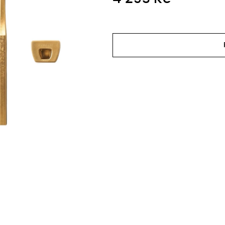
Měrná
cena: