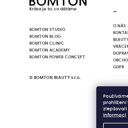
á
Krása je to, co děláme
~
p
a
O NÁS
BOMTON STUDIO
KONTA
t
BOMTON BLOG
BEAUT
BOMTON CLINIC
í
VRÁCEN
BOMTON ACADEMY
DOPRA
BOMTON POWER CONCEPT
OBCHO
GDPR
© BOMTON BEAUTY s.r.o.
Používáme
prohlížen
zlepšovali
informací