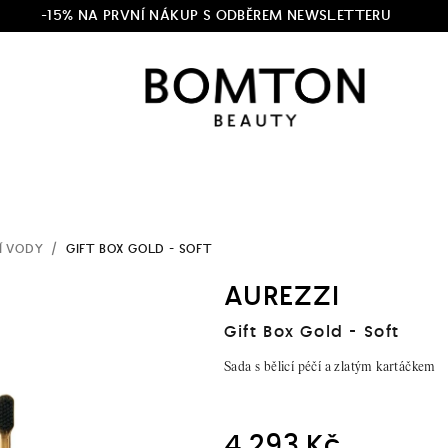
-15% NA PRVNÍ NÁKUP S ODBĚREM NEWSLETTERU
Í VODY
/
GIFT BOX GOLD - SOFT
AUREZZI
Gift Box Gold - Soft
Sada s bělicí péčí a zlatým kartáčkem
4 293 Kč