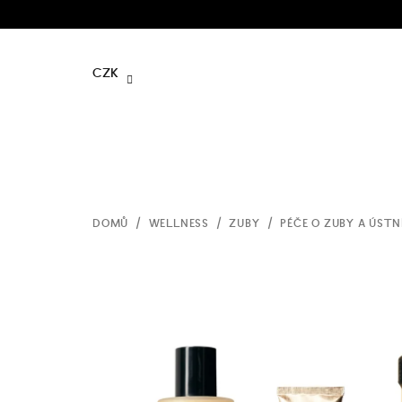
Přejít
na
obsah
CZK
DOMŮ
/
WELLNESS
/
ZUBY
/
PÉČE O ZUBY A ÚSTN