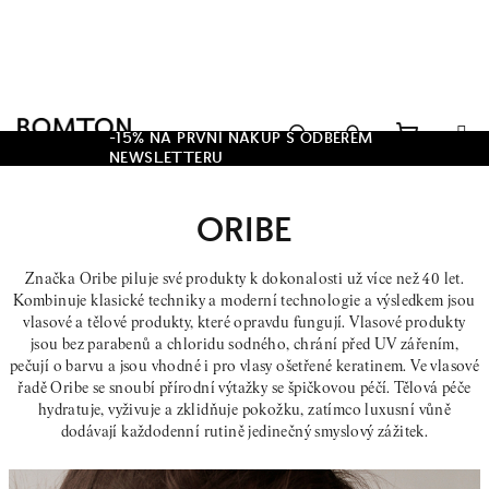
Přejít
na
obsah
Hledat
-15% NA PRVNÍ NÁKUP S ODBĚREM
NEWSLETTERU
Nákupn
Přihlášení
ORIBE
košík
Značka Oribe piluje své produkty k dokonalosti už více než 40 let.
Kombinuje klasické techniky a moderní technologie a výsledkem jsou
vlasové a tělové produkty, které opravdu fungují. Vlasové produkty
jsou bez parabenů a chloridu sodného, chrání před UV zářením,
pečují o barvu a jsou vhodné i pro vlasy ošetřené keratinem. Ve vlasové
řadě Oribe se snoubí přírodní výtažky se špičkovou péčí.
Tělová péče
hydratuje, vyživuje a zklidňuje pokožku, zatímco luxusní vůně
dodávají každodenní rutině jedinečný smyslový zážitek.