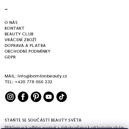
u
~
O NÁS
KONTAKT
BEAUTY CLUB
VRÁCENÍ ZBOŽÍ
DOPRAVA A PLATBA
OBCHODNÍ PODMÍNKY
GDPR
MAIL: info@bomtonbeauty.cz
TEL: +420 778 066 232
STAŇTE SE SOUČÁSTÍ BEAUTY SVĚTA
Přihlaste se k odběru novinek a získejte přístup k exkluzivním akcím