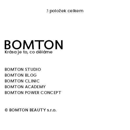
3
položek celkem
O
v
l
á
Z
d
á
a
Krása je to, co děláme
c
p
í
a
p
BOMTON STUDIO
t
r
BOMTON BLOG
í
v
BOMTON CLINIC
k
BOMTON ACADEMY
y
BOMTON POWER CONCEPT
v
ý
© BOMTON BEAUTY s.r.o.
p
i
s