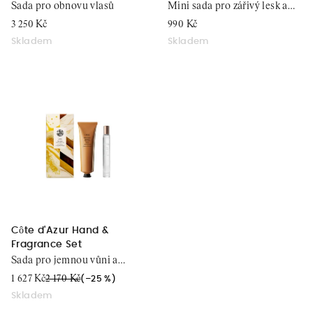
Sada pro obnovu vlasů
Mini sada pro zářivý lesk a
k
hydrataci vlasů
3 250 Kč
990 Kč
t
Skladem
Skladem
ů
Côte d'Azur Hand &
Fragrance Set
Sada pro jemnou vůni a
výživu rukou
1 627 Kč
2 170 Kč
(–25 %)
Skladem