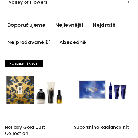
Valley of Flowers
Ř
Doporučujeme
Nejlevnější
Nejdražší
a
z
Nejprodávanější
Abecedně
e
n
V
í
POSLEDNÍ ŠANCE
ý
p
p
r
i
o
s
d
p
u
r
k
o
t
d
Holiday Gold Lust
Supershine Radiance Kit
ů
Collection
u