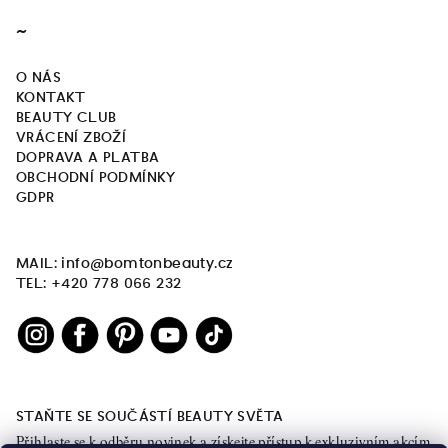
~
O NÁS
KONTAKT
BEAUTY CLUB
VRÁCENÍ ZBOŽÍ
DOPRAVA A PLATBA
OBCHODNÍ PODMÍNKY
GDPR
MAIL: info@bomtonbeauty.cz
TEL: +420 778 066 232
STAŇTE SE SOUČÁSTÍ BEAUTY SVĚTA
Přihlaste se k odběru novinek a získejte přístup k exkluzivním akcím