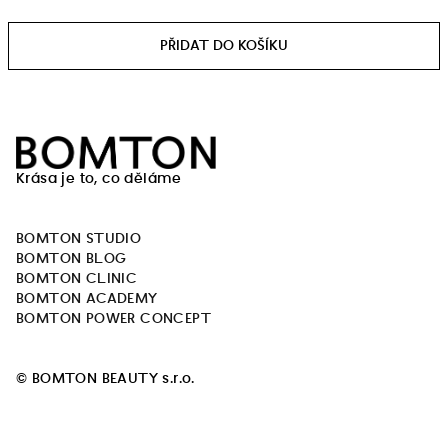
Měrná
cena:
Z
á
Krása je to, co děláme
p
a
BOMTON STUDIO
t
BOMTON BLOG
í
BOMTON CLINIC
BOMTON ACADEMY
BOMTON POWER CONCEPT
© BOMTON BEAUTY s.r.o.