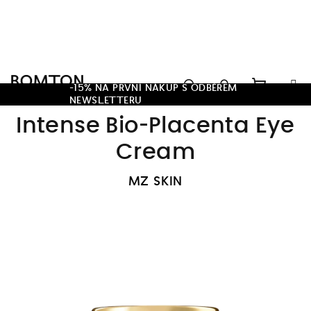
Přejít
na
obsah
Hledat
-15% NA PRVNÍ NÁKUP S ODBĚREM
NEWSLETTERU
Nákupn
Přihlášení
Intense Bio-Placenta Eye
košík
Cream
MZ SKIN