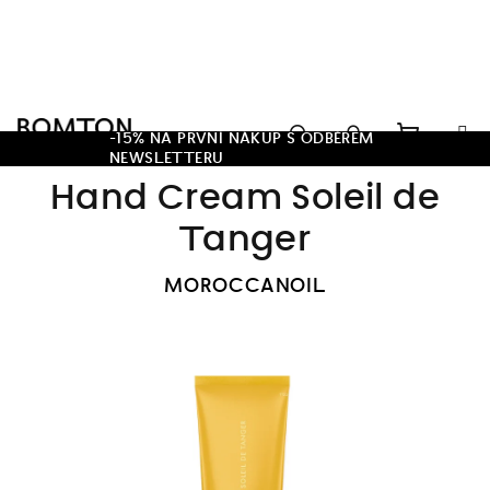
Přejít
na
obsah
Hledat
-15% NA PRVNÍ NÁKUP S ODBĚREM
NEWSLETTERU
Nákupn
Přihlášení
Hand Cream Soleil de
košík
Tanger
MOROCCANOIL