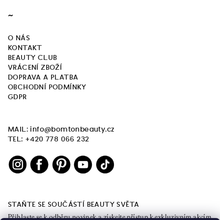
~
O NÁS
KONTAKT
BEAUTY CLUB
VRÁCENÍ ZBOŽÍ
DOPRAVA A PLATBA
OBCHODNÍ PODMÍNKY
GDPR
MAIL: info@bomtonbeauty.cz
TEL: +420 778 066 232
STAŇTE SE SOUČÁSTÍ BEAUTY SVĚTA
Přihlaste se k odběru novinek a získejte přístup k exkluzivním akcím