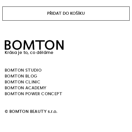
Měrná
cena:
Z
á
Krása je to, co děláme
p
a
BOMTON STUDIO
t
BOMTON BLOG
í
BOMTON CLINIC
BOMTON ACADEMY
BOMTON POWER CONCEPT
© BOMTON BEAUTY s.r.o.