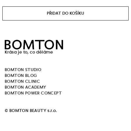
Měrná
cena:
Z
á
Krása je to, co děláme
p
a
BOMTON STUDIO
t
BOMTON BLOG
í
BOMTON CLINIC
BOMTON ACADEMY
BOMTON POWER CONCEPT
© BOMTON BEAUTY s.r.o.