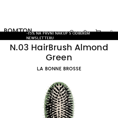
Přejít
na
obsah
Hledat
-15% NA PRVNÍ NÁKUP S ODBĚREM
NEWSLETTERU
Nákupn
Přihlášení
N.03 HairBrush Almond
košík
Green
LA BONNE BROSSE