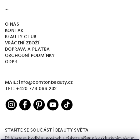
~
O NÁS
KONTAKT
BEAUTY CLUB
VRÁCENÍ ZBOŽÍ
DOPRAVA A PLATBA
OBCHODNÍ PODMÍNKY
GDPR
MAIL: info@bomtonbeauty.cz
TEL: +420 778 066 232
STAŇTE SE SOUČÁSTÍ BEAUTY SVĚTA
Přihlaste se k odběru novinek a získejte přístup k exkluzivním akcím