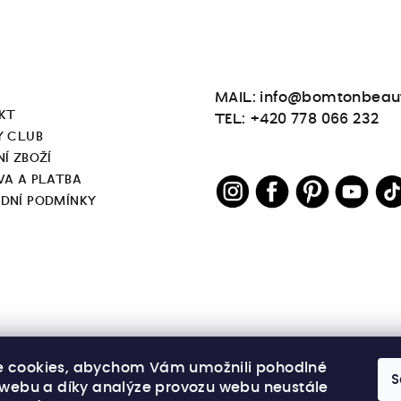
MAIL: info@bomtonbeau
KT
TEL: +420 778 066 232
Y CLUB
Í ZBOŽÍ
VA A PLATBA
DNÍ PODMÍNKY
 cookies, abychom Vám umožnili pohodlné
S
í webu a díky analýze provozu webu neustále