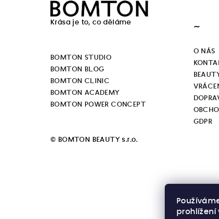
á
Krása je to, co děláme
~
p
a
O NÁS
BOMTON STUDIO
KONTA
t
BOMTON BLOG
BEAUT
BOMTON CLINIC
í
VRÁCEN
BOMTON ACADEMY
DOPRA
BOMTON POWER CONCEPT
OBCHO
GDPR
© BOMTON BEAUTY s.r.o.
Používáme
prohlížen