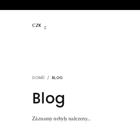
Přejít
na
obsah
CZK
DOMŮ
/
BLOG
Blog
Záznamy nebyly nalezeny...
Z